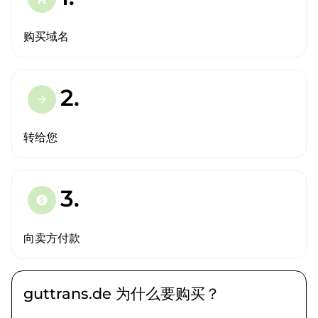
购买域名
2.
arrow_forward
转给您
3.
paid
向卖方付款
guttrans.de 为什么要购买？