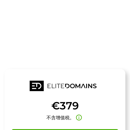
领域
guttrans.de
待售
€379
info_outline
不含增值税。