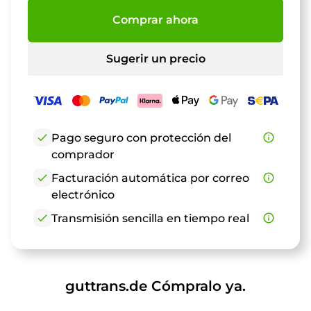
Comprar ahora
Sugerir un precio
check
Pago seguro con protección del
info_outline
comprador
check
Facturación automática por correo
info_outline
electrónico
check
Transmisión sencilla en tiempo real
info_outline
guttrans.de Cómpralo ya.