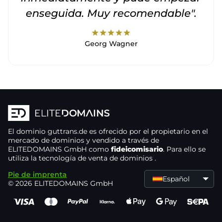
enseguida. Muy recomendable".
star
star
star
star
star
Georg Wagner
El dominio
guttrans.de
es ofrecido por el propietario
en el
mercado de dominios
y vendido a través de
ELITEDOMAINS GmbH como
fideicomisario
. Para ello se
utiliza la tecnología de venta de dominios
.
Pie de imprenta
Español
© 2026 ELITEDOMAINS GmbH