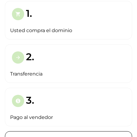
1.
shopping_cart
Usted compra el dominio
2.
arrow_forward
Transferencia
3.
paid
Pago al vendedor